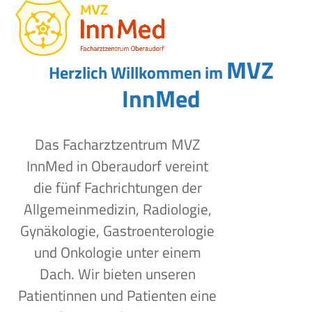
Open
Close
Skip
to
mobile
mobile
content
menu
menu
MVZ
Herzlich Willkommen im
InnMed
Das Facharztzentrum MVZ
InnMed in Oberaudorf vereint
die fünf Fachrichtungen der
Allgemeinmedizin, Radiologie,
Gynäkologie, Gastroenterologie
und Onkologie unter einem
Dach. Wir bieten unseren
Patientinnen und Patienten eine