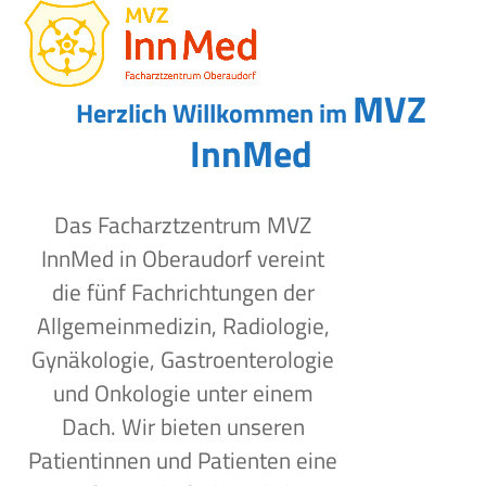
Open
Close
Skip
to
mobile
mobile
content
menu
menu
MVZ
Herzlich Willkommen im
InnMed
Das Facharztzentrum MVZ
InnMed in Oberaudorf vereint
die fünf Fachrichtungen der
Allgemeinmedizin, Radiologie,
Gynäkologie, Gastroenterologie
und Onkologie unter einem
Dach. Wir bieten unseren
Patientinnen und Patienten eine