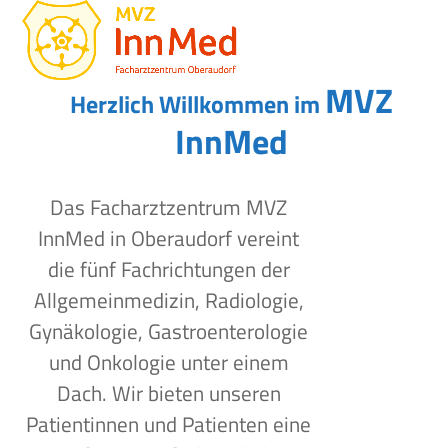
Open
Close
Skip
to
mobile
mobile
content
menu
menu
MVZ
Herzlich Willkommen im
InnMed
Das Facharztzentrum MVZ
InnMed in Oberaudorf vereint
die fünf Fachrichtungen der
Allgemeinmedizin, Radiologie,
Gynäkologie, Gastroenterologie
und Onkologie unter einem
Dach. Wir bieten unseren
Patientinnen und Patienten eine