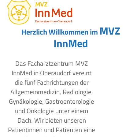
Open
Close
Skip
to
mobile
mobile
content
menu
menu
MVZ
Herzlich Willkommen im
InnMed
Das Facharztzentrum MVZ
InnMed in Oberaudorf vereint
die fünf Fachrichtungen der
Allgemeinmedizin, Radiologie,
Gynäkologie, Gastroenterologie
und Onkologie unter einem
Dach. Wir bieten unseren
Patientinnen und Patienten eine