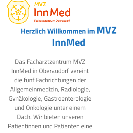
Open
Close
Skip
to
mobile
mobile
content
menu
menu
MVZ
Herzlich Willkommen im
InnMed
Das Facharztzentrum MVZ
InnMed in Oberaudorf vereint
die fünf Fachrichtungen der
Allgemeinmedizin, Radiologie,
Gynäkologie, Gastroenterologie
und Onkologie unter einem
Dach. Wir bieten unseren
Patientinnen und Patienten eine