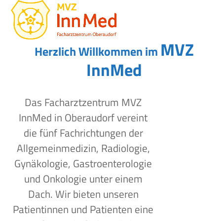
Open
Close
Skip
to
mobile
mobile
content
menu
menu
MVZ
Herzlich Willkommen im
InnMed
Das Facharztzentrum MVZ
InnMed in Oberaudorf vereint
die fünf Fachrichtungen der
Allgemeinmedizin, Radiologie,
Gynäkologie, Gastroenterologie
und Onkologie unter einem
Dach. Wir bieten unseren
Patientinnen und Patienten eine