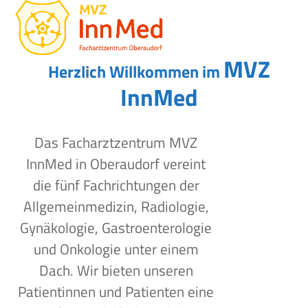
Open
Close
Skip
to
mobile
mobile
content
menu
menu
MVZ
Herzlich Willkommen im
InnMed
Das Facharztzentrum MVZ
InnMed in Oberaudorf vereint
die fünf Fachrichtungen der
Allgemeinmedizin, Radiologie,
Gynäkologie, Gastroenterologie
und Onkologie unter einem
Dach. Wir bieten unseren
Patientinnen und Patienten eine