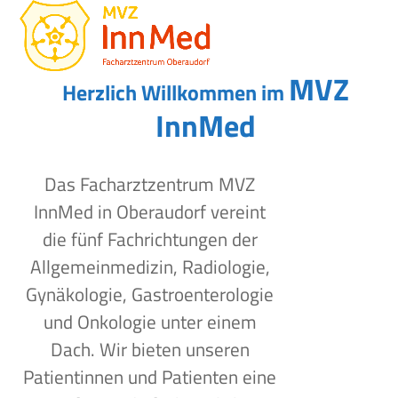
Open
Close
Skip
to
mobile
mobile
content
menu
menu
MVZ
Herzlich Willkommen im
InnMed
Das Facharztzentrum MVZ
InnMed in Oberaudorf vereint
die fünf Fachrichtungen der
Allgemeinmedizin, Radiologie,
Gynäkologie, Gastroenterologie
und Onkologie unter einem
Dach. Wir bieten unseren
Patientinnen und Patienten eine