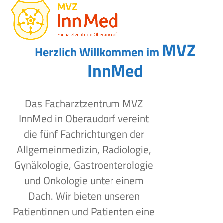
Open
Close
Skip
to
mobile
mobile
content
menu
menu
MVZ
Herzlich Willkommen im
InnMed
Das Facharztzentrum MVZ
InnMed in Oberaudorf vereint
die fünf Fachrichtungen der
Allgemeinmedizin, Radiologie,
Gynäkologie, Gastroenterologie
und Onkologie unter einem
Dach. Wir bieten unseren
Patientinnen und Patienten eine