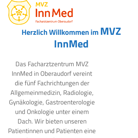
Open
Close
Skip
to
mobile
mobile
content
menu
menu
MVZ
Herzlich Willkommen im
InnMed
Das Facharztzentrum MVZ
InnMed in Oberaudorf vereint
die fünf Fachrichtungen der
Allgemeinmedizin, Radiologie,
Gynäkologie, Gastroenterologie
und Onkologie unter einem
Dach. Wir bieten unseren
Patientinnen und Patienten eine