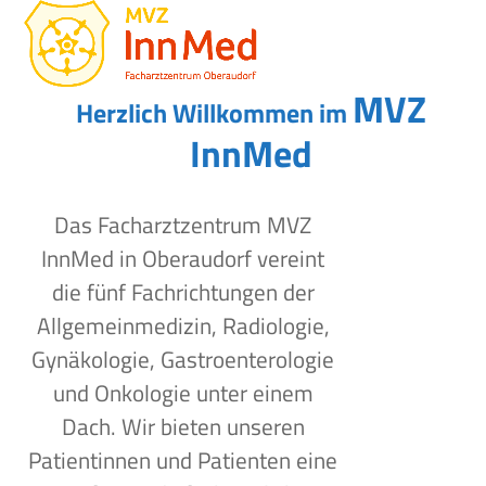
Open
Close
Skip
to
mobile
mobile
content
menu
menu
MVZ
Herzlich Willkommen im
InnMed
Das Facharztzentrum MVZ
InnMed in Oberaudorf vereint
die fünf Fachrichtungen der
Allgemeinmedizin, Radiologie,
Gynäkologie, Gastroenterologie
und Onkologie unter einem
Dach. Wir bieten unseren
Patientinnen und Patienten eine