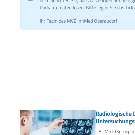
bitte beachten Sie, dass das Parken auf dem
g
Parkautomaten lösen. Bitte legen Sie das Ticke
Ihr Team des MVZ InnMed Oberaudorf
Radiologische 
Untersuchungs
MRT (Kernspin