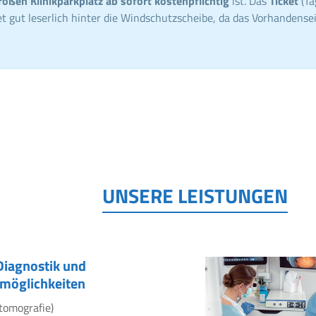
roßen Klinikparkplatz ab sofort kostenpflichtig
ist. Das
Ticket
(Ta
t gut leserlich hinter die Windschutzscheibe, da das Vorhandensei
UNSERE LEISTUNGEN
Diagnostik und
möglichkeiten
tomografie)