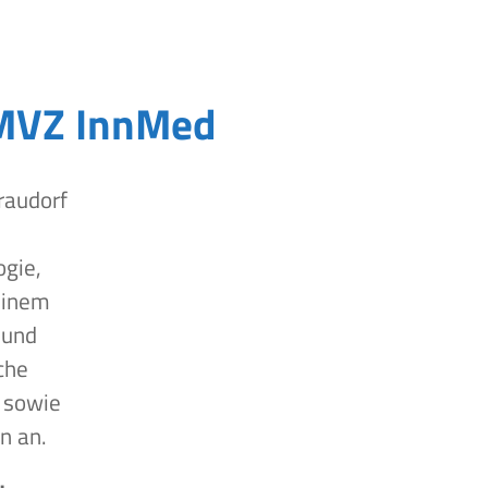
MVZ InnMed
raudorf
ogie,
einem
 und
che
 sowie
n an.