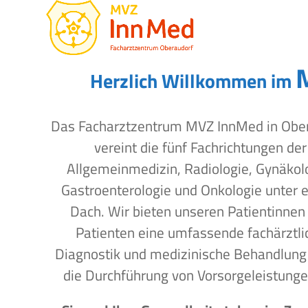
Open
Close
Skip
to
mobile
mobile
content
menu
menu
Herzlich Willkommen im
Das Facharztzentrum MVZ InnMed in Obe
vereint die fünf Fachrichtungen der
Allgemeinmedizin, Radiologie, Gynäkol
Gastroenterologie und Onkologie unter 
Dach. Wir bieten unseren Patientinnen
Patienten eine umfassende fachärztli
Diagnostik und medizinische Behandlung
die Durchführung von Vorsorgeleistunge