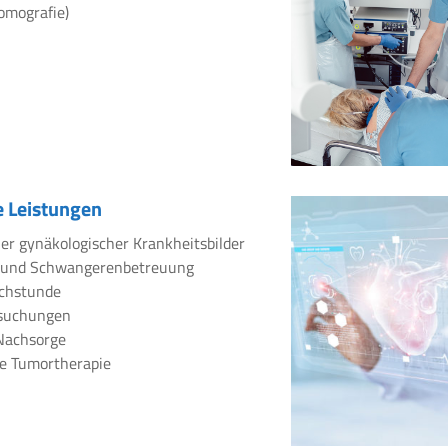
omografie)
 Leistungen
er gynäkologischer Krankheitsbilder
 und Schwangerenbetreuung
chstunde
rsuchungen
Nachsorge
e Tumortherapie