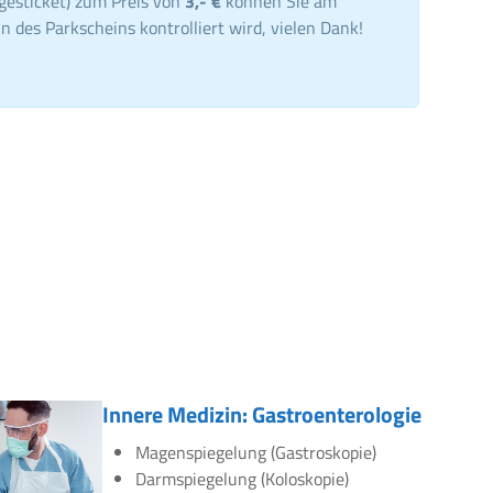
gesticket) zum Preis von
3,- €
können Sie am
n des Parkscheins kontrolliert wird, vielen Dank!
Innere Medizin: Gastroenterologie
Magenspiegelung (Gastroskopie)
Darmspiegelung (Koloskopie)