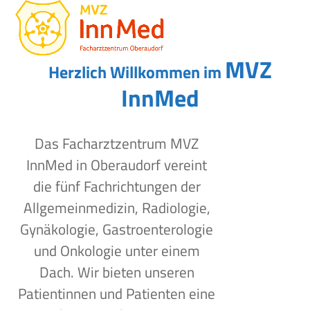
Open
Close
Skip
to
mobile
mobile
content
menu
menu
MVZ
Herzlich Willkommen im
InnMed
Das Facharztzentrum MVZ
InnMed in Oberaudorf vereint
die fünf Fachrichtungen der
Allgemeinmedizin, Radiologie,
Gynäkologie, Gastroenterologie
und Onkologie unter einem
Dach. Wir bieten unseren
Patientinnen und Patienten eine