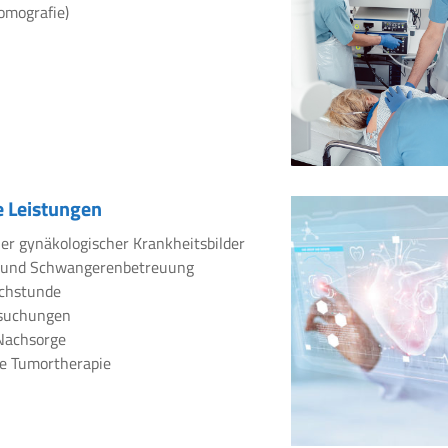
omografie)
 Leistungen
er gynäkologischer Krankheitsbilder
 und Schwangerenbetreuung
chstunde
rsuchungen
Nachsorge
e Tumortherapie