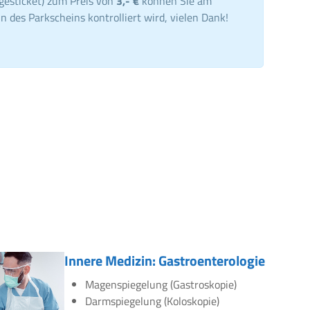
gesticket) zum Preis von
3,- €
können Sie am
n des Parkscheins kontrolliert wird, vielen Dank!
Innere Medizin: Gastroenterologie
Magenspiegelung (Gastroskopie)
Darmspiegelung (Koloskopie)