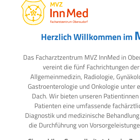
Open
Close
Skip
to
mobile
mobile
content
menu
menu
Herzlich Willkommen im
Das Facharztzentrum MVZ InnMed in Obe
vereint die fünf Fachrichtungen der
Allgemeinmedizin, Radiologie, Gynäkol
Gastroenterologie und Onkologie unter 
Dach. Wir bieten unseren Patientinnen
Patienten eine umfassende fachärztli
Diagnostik und medizinische Behandlung
die Durchführung von Vorsorgeleistunge