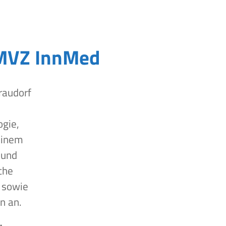
MVZ InnMed
raudorf
ogie,
einem
 und
che
 sowie
n an.