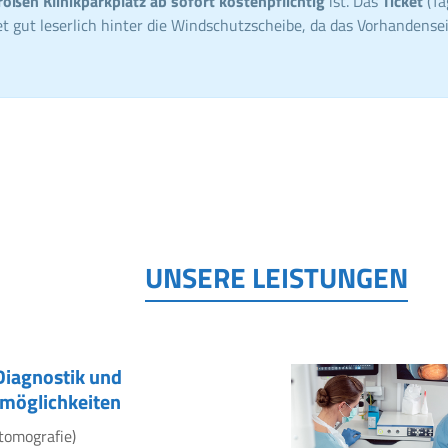
roßen Klinikparkplatz ab sofort kostenpflichtig
ist. Das
Ticket
(Ta
t gut leserlich hinter die Windschutzscheibe, da das Vorhandensei
UNSERE LEISTUNGEN
Diagnostik und
möglichkeiten
tomografie)