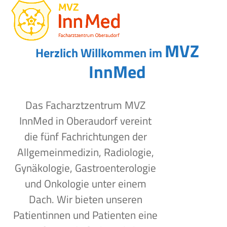
Open
Close
Skip
to
mobile
mobile
content
menu
menu
MVZ
Herzlich Willkommen im
InnMed
Das Facharztzentrum MVZ
InnMed in Oberaudorf vereint
die fünf Fachrichtungen der
Allgemeinmedizin, Radiologie,
Gynäkologie, Gastroenterologie
und Onkologie unter einem
Dach. Wir bieten unseren
Patientinnen und Patienten eine