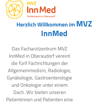
Open
Close
Skip
to
mobile
mobile
content
menu
menu
MVZ
Herzlich Willkommen im
InnMed
Das Facharztzentrum MVZ
InnMed in Oberaudorf vereint
die fünf Fachrichtungen der
Allgemeinmedizin, Radiologie,
Gynäkologie, Gastroenterologie
und Onkologie unter einem
Dach. Wir bieten unseren
Patientinnen und Patienten eine