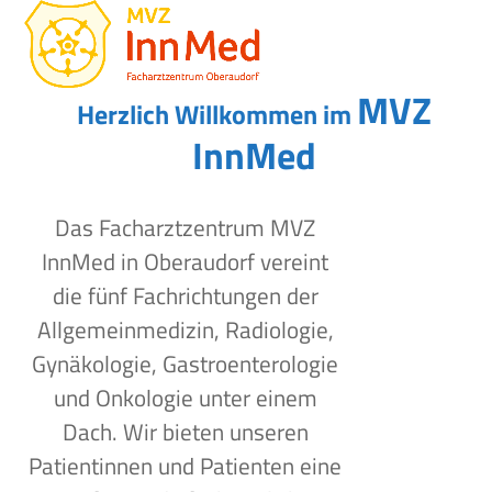
Open
Close
Skip
to
mobile
mobile
content
menu
menu
MVZ
Herzlich Willkommen im
InnMed
Das Facharztzentrum MVZ
InnMed in Oberaudorf vereint
die fünf Fachrichtungen der
Allgemeinmedizin, Radiologie,
Gynäkologie, Gastroenterologie
und Onkologie unter einem
Dach. Wir bieten unseren
Patientinnen und Patienten eine