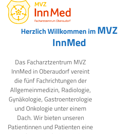
Open
Close
Skip
to
mobile
mobile
content
menu
menu
MVZ
Herzlich Willkommen im
InnMed
Das Facharztzentrum MVZ
InnMed in Oberaudorf vereint
die fünf Fachrichtungen der
Allgemeinmedizin, Radiologie,
Gynäkologie, Gastroenterologie
und Onkologie unter einem
Dach. Wir bieten unseren
Patientinnen und Patienten eine