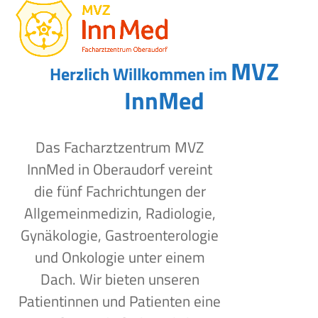
Open
Close
Skip
to
mobile
mobile
content
menu
menu
MVZ
Herzlich Willkommen im
InnMed
Das Facharztzentrum MVZ
InnMed in Oberaudorf vereint
die fünf Fachrichtungen der
Allgemeinmedizin, Radiologie,
Gynäkologie, Gastroenterologie
und Onkologie unter einem
Dach. Wir bieten unseren
Patientinnen und Patienten eine