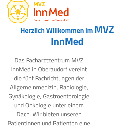
Open
Close
Skip
to
mobile
mobile
content
menu
menu
MVZ
Herzlich Willkommen im
InnMed
Das Facharztzentrum MVZ
InnMed in Oberaudorf vereint
die fünf Fachrichtungen der
Allgemeinmedizin, Radiologie,
Gynäkologie, Gastroenterologie
und Onkologie unter einem
Dach. Wir bieten unseren
Patientinnen und Patienten eine