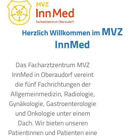
Open
Close
Skip
to
mobile
mobile
content
menu
menu
MVZ
Herzlich Willkommen im
InnMed
Das Facharztzentrum MVZ
InnMed in Oberaudorf vereint
die fünf Fachrichtungen der
Allgemeinmedizin, Radiologie,
Gynäkologie, Gastroenterologie
und Onkologie unter einem
Dach. Wir bieten unseren
Patientinnen und Patienten eine