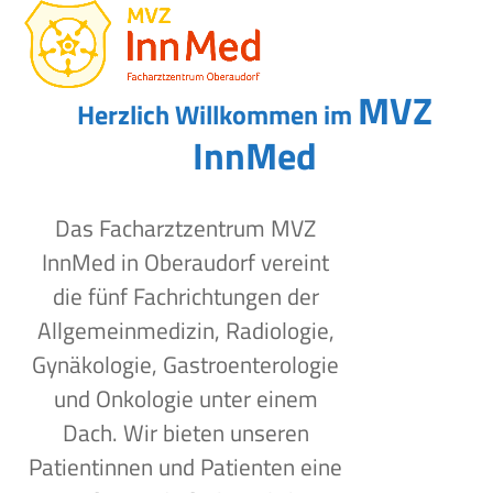
Open
Close
Skip
to
mobile
mobile
content
menu
menu
MVZ
Herzlich Willkommen im
InnMed
Das Facharztzentrum MVZ
InnMed in Oberaudorf vereint
die fünf Fachrichtungen der
Allgemeinmedizin, Radiologie,
Gynäkologie, Gastroenterologie
und Onkologie unter einem
Dach. Wir bieten unseren
Patientinnen und Patienten eine