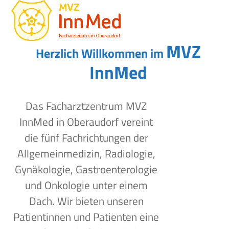
Open
Close
Skip
to
mobile
mobile
content
menu
menu
MVZ
Herzlich Willkommen im
InnMed
Das Facharztzentrum MVZ
InnMed in Oberaudorf vereint
die fünf Fachrichtungen der
Allgemeinmedizin, Radiologie,
Gynäkologie, Gastroenterologie
und Onkologie unter einem
Dach. Wir bieten unseren
Patientinnen und Patienten eine