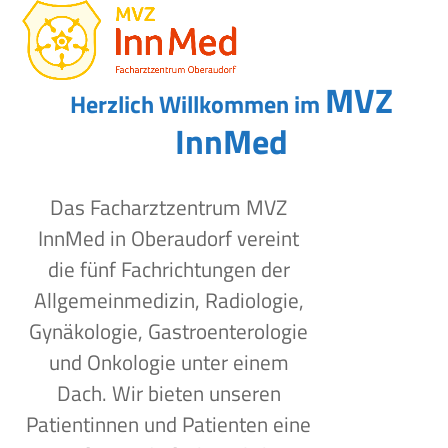
Open
Close
Skip
to
mobile
mobile
content
menu
menu
MVZ
Herzlich Willkommen im
InnMed
Das Facharztzentrum MVZ
InnMed in Oberaudorf vereint
die fünf Fachrichtungen der
Allgemeinmedizin, Radiologie,
Gynäkologie, Gastroenterologie
und Onkologie unter einem
Dach. Wir bieten unseren
Patientinnen und Patienten eine