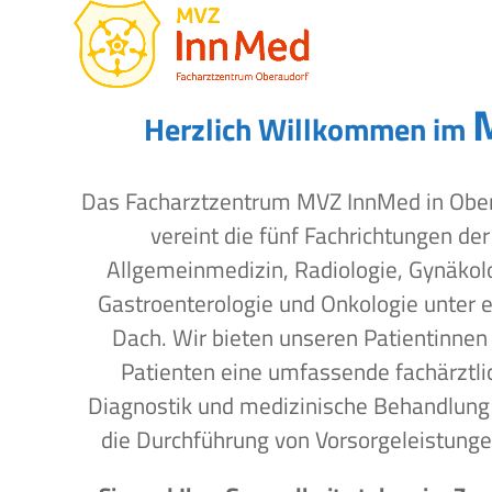
Open
Close
Skip
to
mobile
mobile
content
menu
menu
Herzlich Willkommen im
Das Facharztzentrum MVZ InnMed in Obe
vereint die fünf Fachrichtungen der
Allgemeinmedizin, Radiologie, Gynäkol
Gastroenterologie und Onkologie unter 
Dach. Wir bieten unseren Patientinnen
Patienten eine umfassende fachärztli
Diagnostik und medizinische Behandlung
die Durchführung von Vorsorgeleistunge