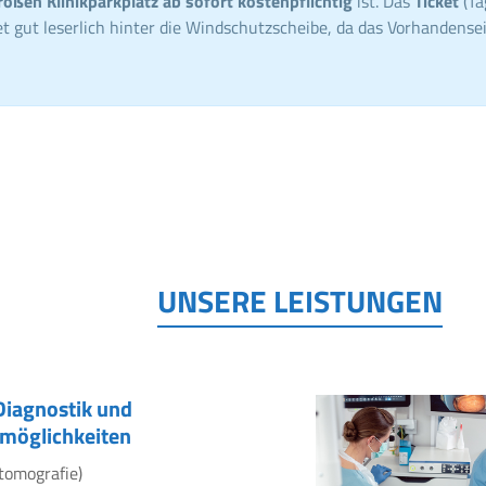
roßen Klinikparkplatz ab sofort kostenpflichtig
ist. Das
Ticket
(Ta
t gut leserlich hinter die Windschutzscheibe, da das Vorhandensei
UNSERE LEISTUNGEN
Diagnostik und
möglichkeiten
tomografie)