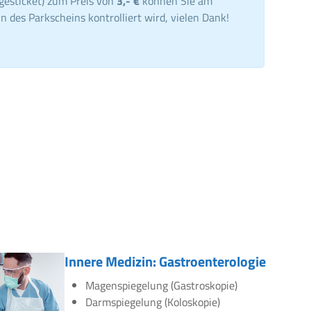
gesticket) zum Preis von
3,- €
können Sie am
n des Parkscheins kontrolliert wird, vielen Dank!
Innere Medizin: Gastroenterologie
Magenspiegelung (Gastroskopie)
Darmspiegelung (Koloskopie)