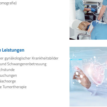
omografie)
 Leistungen
er gynäkologischer Krankheitsbilder
 und Schwangerenbetreuung
chstunde
rsuchungen
Nachsorge
e Tumortherapie