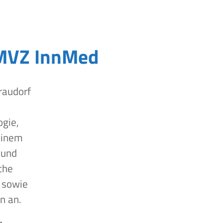
MVZ InnMed
raudorf
ogie,
einem
 und
che
 sowie
n an.