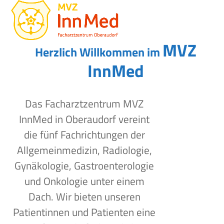
Open
Close
Skip
to
mobile
mobile
content
menu
menu
MVZ
Herzlich Willkommen im
InnMed
Das Facharztzentrum MVZ
InnMed in Oberaudorf vereint
die fünf Fachrichtungen der
Allgemeinmedizin, Radiologie,
Gynäkologie, Gastroenterologie
und Onkologie unter einem
Dach. Wir bieten unseren
Patientinnen und Patienten eine