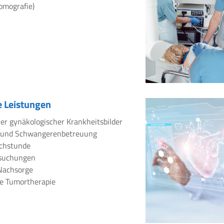
omografie)
 Leistungen
er gynäkologischer Krankheitsbilder
 und Schwangerenbetreuung
chstunde
rsuchungen
Nachsorge
e Tumortherapie