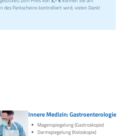
gesticket) zum Preis von
3,- €
können Sie am
n des Parkscheins kontrolliert wird, vielen Dank!
Innere Medizin: Gastroenterologie
Magenspiegelung (Gastroskopie)
Darmspiegelung (Koloskopie)