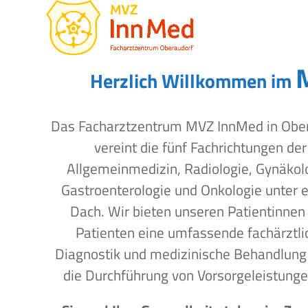
Open
Close
Skip
to
mobile
mobile
content
menu
menu
Herzlich Willkommen im
Das Facharztzentrum MVZ InnMed in Obe
vereint die fünf Fachrichtungen der
Allgemeinmedizin, Radiologie, Gynäkol
Gastroenterologie und Onkologie unter 
Dach. Wir bieten unseren Patientinnen
Patienten eine umfassende fachärztli
Diagnostik und medizinische Behandlung
die Durchführung von Vorsorgeleistunge