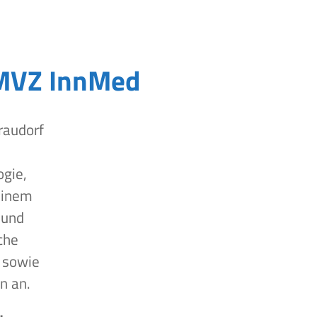
MVZ InnMed
raudorf
ogie,
einem
 und
che
 sowie
n an.