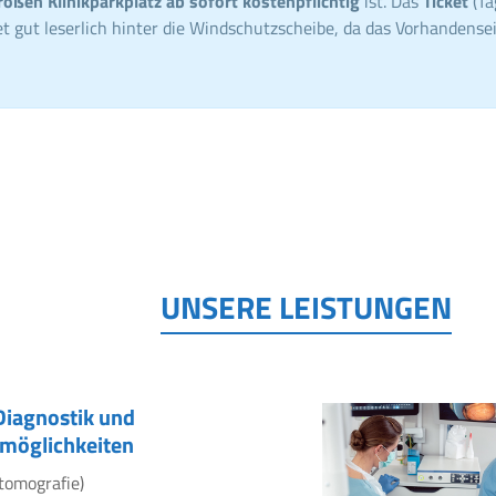
roßen Klinikparkplatz ab sofort kostenpflichtig
ist. Das
Ticket
(Ta
t gut leserlich hinter die Windschutzscheibe, da das Vorhandensei
UNSERE LEISTUNGEN
Diagnostik und
möglichkeiten
tomografie)