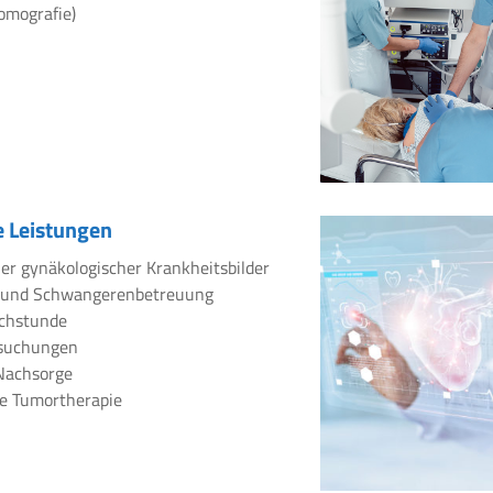
omografie)
 Leistungen
er gynäkologischer Krankheitsbilder
 und Schwangerenbetreuung
chstunde
rsuchungen
Nachsorge
e Tumortherapie