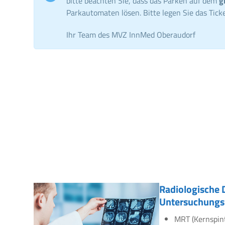
bitte beachten Sie, dass das Parken auf dem
g
Parkautomaten lösen. Bitte legen Sie das Ticke
Ihr Team des MVZ InnMed Oberaudorf
Radiologische 
Untersuchungs
MRT (Kernspin