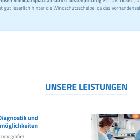
roßen Klinikparkplatz ab sofort kostenpflichtig
ist. Das
Ticket
(Ta
t gut leserlich hinter die Windschutzscheibe, da das Vorhandensei
UNSERE LEISTUNGEN
Diagnostik und
möglichkeiten
tomografie)