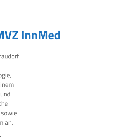
MVZ InnMed
raudorf
ogie,
einem
 und
che
 sowie
n an.