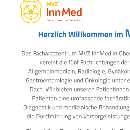
Open
Close
Skip
to
mobile
mobile
content
menu
menu
Herzlich Willkommen im
Das Facharztzentrum MVZ InnMed in Obe
vereint die fünf Fachrichtungen der
Allgemeinmedizin, Radiologie, Gynäkol
Gastroenterologie und Onkologie unter 
Dach. Wir bieten unseren Patientinnen
Patienten eine umfassende fachärztli
Diagnostik und medizinische Behandlung
die Durchführung von Vorsorgeleistunge