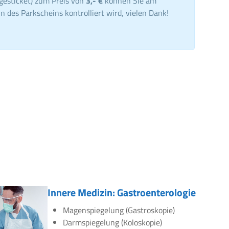
gesticket) zum Preis von
3,- €
können Sie am
n des Parkscheins kontrolliert wird, vielen Dank!
Innere Medizin: Gastroenterologie
Magenspiegelung (Gastroskopie)
Darmspiegelung (Koloskopie)