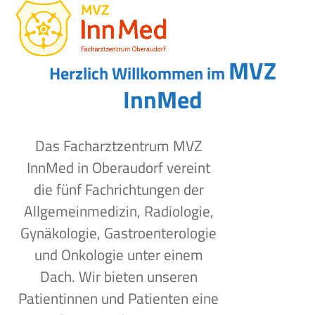
Open
Close
Skip
to
mobile
mobile
content
menu
menu
MVZ
Herzlich Willkommen im
InnMed
Das Facharztzentrum MVZ
InnMed in Oberaudorf vereint
die fünf Fachrichtungen der
Allgemeinmedizin, Radiologie,
Gynäkologie, Gastroenterologie
und Onkologie unter einem
Dach. Wir bieten unseren
Patientinnen und Patienten eine