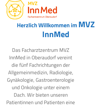
Open
Close
Skip
to
mobile
mobile
content
menu
menu
MVZ
Herzlich Willkommen im
InnMed
Das Facharztzentrum MVZ
InnMed in Oberaudorf vereint
die fünf Fachrichtungen der
Allgemeinmedizin, Radiologie,
Gynäkologie, Gastroenterologie
und Onkologie unter einem
Dach. Wir bieten unseren
Patientinnen und Patienten eine