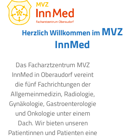
Open
Close
Skip
to
mobile
mobile
content
menu
menu
MVZ
Herzlich Willkommen im
InnMed
Das Facharztzentrum MVZ
InnMed in Oberaudorf vereint
die fünf Fachrichtungen der
Allgemeinmedizin, Radiologie,
Gynäkologie, Gastroenterologie
und Onkologie unter einem
Dach. Wir bieten unseren
Patientinnen und Patienten eine