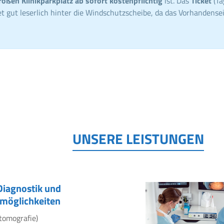
roßen Klinikparkplatz ab sofort kostenpflichtig
ist. Das
Ticket
(Ta
t gut leserlich hinter die Windschutzscheibe, da das Vorhandensei
UNSERE LEISTUNGEN
Diagnostik und
möglichkeiten
tomografie)