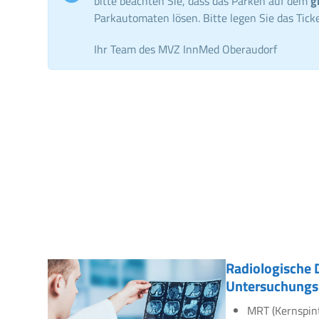
bitte beachten Sie, dass das Parken auf dem
g
Parkautomaten lösen. Bitte legen Sie das Ticke
Ihr Team des MVZ InnMed Oberaudorf
Radiologische 
Untersuchungs
MRT (Kernspin