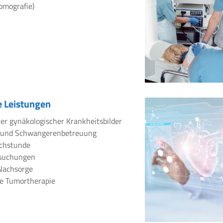
omografie)
 Leistungen
er gynäkologischer Krankheitsbilder
 und Schwangerenbetreuung
chstunde
rsuchungen
Nachsorge
e Tumortherapie