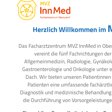
Open
Close
Skip
to
mobile
mobile
content
menu
menu
Herzlich Willkommen im
Das Facharztzentrum MVZ InnMed in Obe
vereint die fünf Fachrichtungen der
Allgemeinmedizin, Radiologie, Gynäkol
Gastroenterologie und Onkologie unter 
Dach. Wir bieten unseren Patientinnen
Patienten eine umfassende fachärztli
Diagnostik und medizinische Behandlung
die Durchführung von Vorsorgeleistunge