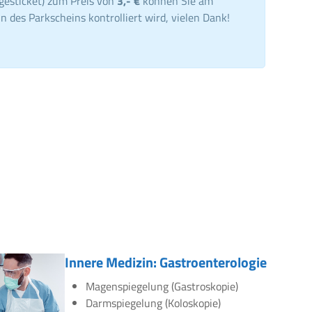
gesticket) zum Preis von
3,- €
können Sie am
n des Parkscheins kontrolliert wird, vielen Dank!
Innere Medizin: Gastroenterologie
Magenspiegelung (Gastroskopie)
Darmspiegelung (Koloskopie)