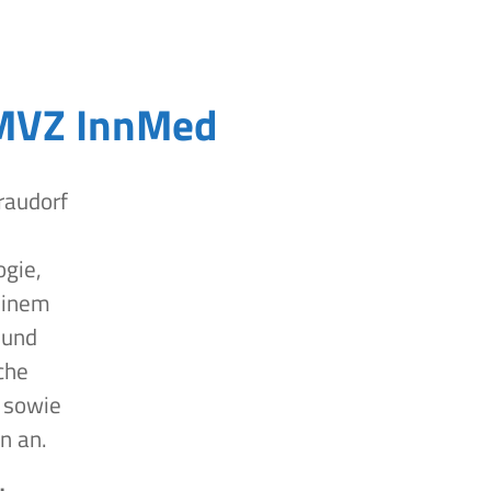
MVZ InnMed
raudorf
ogie,
einem
 und
che
 sowie
n an.