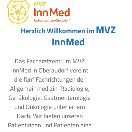
Open
Close
Skip
to
mobile
mobile
content
menu
menu
MVZ
Herzlich Willkommen im
InnMed
Das Facharztzentrum MVZ
InnMed in Oberaudorf vereint
die fünf Fachrichtungen der
Allgemeinmedizin, Radiologie,
Gynäkologie, Gastroenterologie
und Onkologie unter einem
Dach. Wir bieten unseren
Patientinnen und Patienten eine