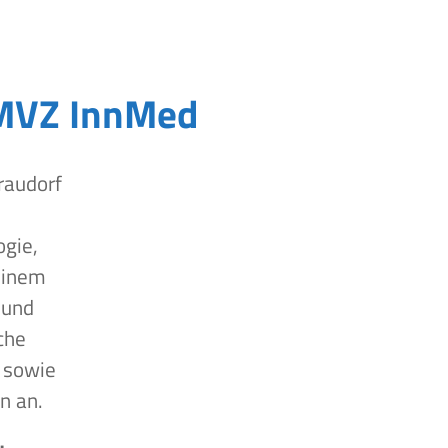
MVZ InnMed
raudorf
ogie,
einem
 und
che
 sowie
n an.