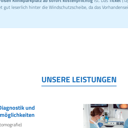
roßen Klinikparkplatz ab sofort kostenpflichtig
ist. Das
Ticket
(Ta
t gut leserlich hinter die Windschutzscheibe, da das Vorhandensei
UNSERE LEISTUNGEN
Diagnostik und
möglichkeiten
tomografie)