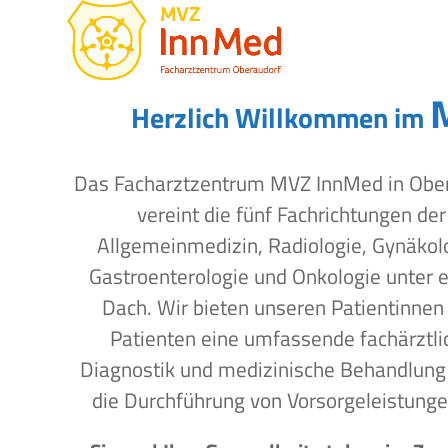
Open
Close
Skip
to
mobile
mobile
content
menu
menu
Herzlich Willkommen im
Das Facharztzentrum MVZ InnMed in Obe
vereint die fünf Fachrichtungen der
Allgemeinmedizin, Radiologie, Gynäkol
Gastroenterologie und Onkologie unter 
Dach. Wir bieten unseren Patientinnen
Patienten eine umfassende fachärztli
Diagnostik und medizinische Behandlung
die Durchführung von Vorsorgeleistunge