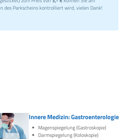
gesticket) zum Preis von
3,- €
können Sie am
n des Parkscheins kontrolliert wird, vielen Dank!
Innere Medizin: Gastroenterologie
Magenspiegelung (Gastroskopie)
Darmspiegelung (Koloskopie)