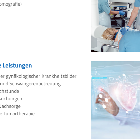
omografie)
 Leistungen
er gynäkologischer Krankheitsbilder
 und Schwangerenbetreuung
chstunde
rsuchungen
Nachsorge
e Tumortherapie