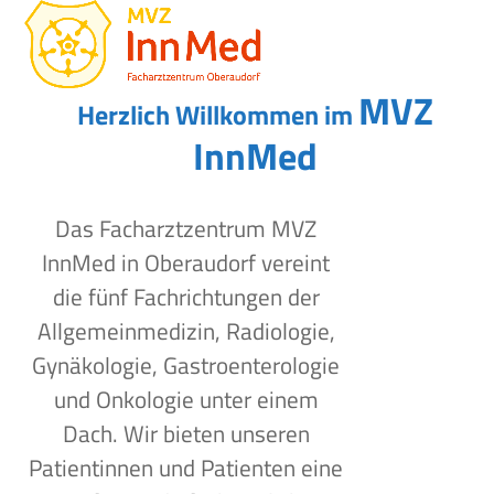
Open
Close
Skip
to
mobile
mobile
content
menu
menu
MVZ
Herzlich Willkommen im
InnMed
Das Facharztzentrum MVZ
InnMed in Oberaudorf vereint
die fünf Fachrichtungen der
Allgemeinmedizin, Radiologie,
Gynäkologie, Gastroenterologie
und Onkologie unter einem
Dach. Wir bieten unseren
Patientinnen und Patienten eine