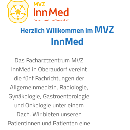
Open
Close
Skip
to
mobile
mobile
content
menu
menu
MVZ
Herzlich Willkommen im
InnMed
Das Facharztzentrum MVZ
InnMed in Oberaudorf vereint
die fünf Fachrichtungen der
Allgemeinmedizin, Radiologie,
Gynäkologie, Gastroenterologie
und Onkologie unter einem
Dach. Wir bieten unseren
Patientinnen und Patienten eine