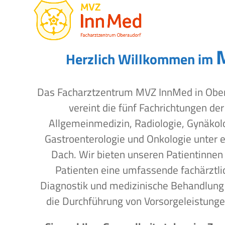
Open
Close
Skip
to
mobile
mobile
content
menu
menu
Herzlich Willkommen im
Das Facharztzentrum MVZ InnMed in Obe
vereint die fünf Fachrichtungen der
Allgemeinmedizin, Radiologie, Gynäkol
Gastroenterologie und Onkologie unter 
Dach. Wir bieten unseren Patientinnen
Patienten eine umfassende fachärztli
Diagnostik und medizinische Behandlung
die Durchführung von Vorsorgeleistunge