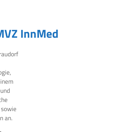
MVZ InnMed
raudorf
ogie,
einem
 und
che
 sowie
n an.