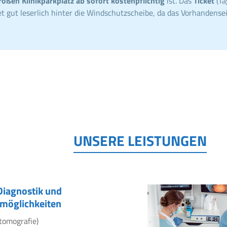
roßen Klinikparkplatz ab sofort kostenpflichtig
ist. Das
Ticket
(Ta
t gut leserlich hinter die Windschutzscheibe, da das Vorhandensei
UNSERE LEISTUNGEN
Diagnostik und
möglichkeiten
tomografie)