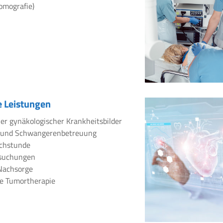
omografie)
 Leistungen
er gynäkologischer Krankheitsbilder
 und Schwangerenbetreuung
chstunde
rsuchungen
Nachsorge
e Tumortherapie