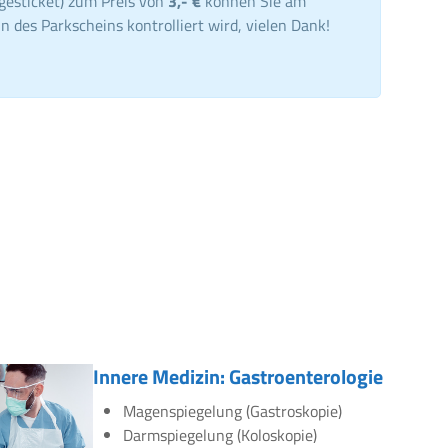
gesticket) zum Preis von
3,- €
können Sie am
n des Parkscheins kontrolliert wird, vielen Dank!
Innere Medizin: Gastroenterologie
Magenspiegelung (Gastroskopie)
Darmspiegelung (Koloskopie)