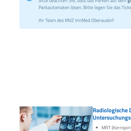
bitte beachten Sie, dass das Parken auf dem
g
Parkautomaten lösen. Bitte legen Sie das Ticke
Ihr Team des MVZ InnMed Oberaudorf
Radiologische 
Untersuchungs
MRT (Kernspin