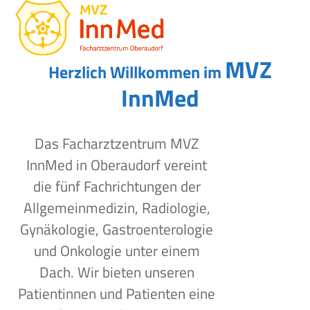
Open
Close
Skip
to
mobile
mobile
content
menu
menu
MVZ
Herzlich Willkommen im
InnMed
Das Facharztzentrum MVZ
InnMed in Oberaudorf vereint
die fünf Fachrichtungen der
Allgemeinmedizin, Radiologie,
Gynäkologie, Gastroenterologie
und Onkologie unter einem
Dach. Wir bieten unseren
Patientinnen und Patienten eine