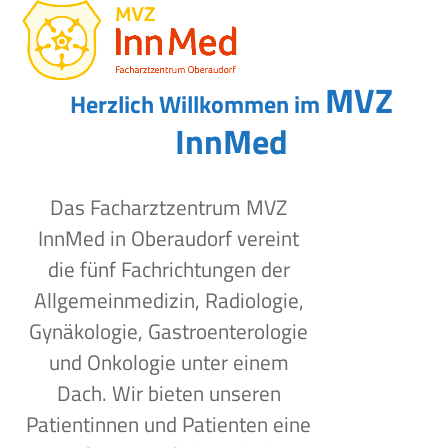
Open
Close
Skip
to
mobile
mobile
content
menu
menu
MVZ
Herzlich Willkommen im
InnMed
Das Facharztzentrum MVZ
InnMed in Oberaudorf vereint
die fünf Fachrichtungen der
Allgemeinmedizin, Radiologie,
Gynäkologie, Gastroenterologie
und Onkologie unter einem
Dach. Wir bieten unseren
Patientinnen und Patienten eine