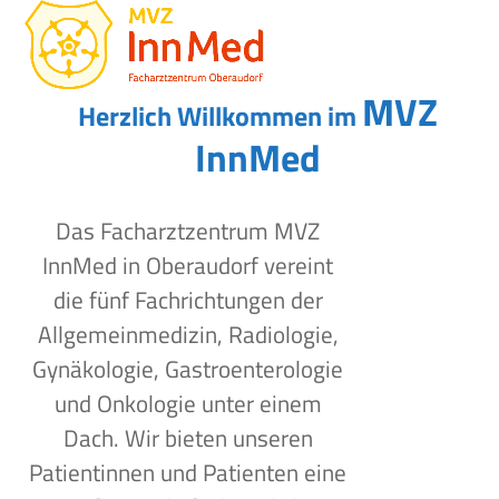
Open
Close
Skip
to
mobile
mobile
content
menu
menu
MVZ
Herzlich Willkommen im
InnMed
Das Facharztzentrum MVZ
InnMed in Oberaudorf vereint
die fünf Fachrichtungen der
Allgemeinmedizin, Radiologie,
Gynäkologie, Gastroenterologie
und Onkologie unter einem
Dach. Wir bieten unseren
Patientinnen und Patienten eine